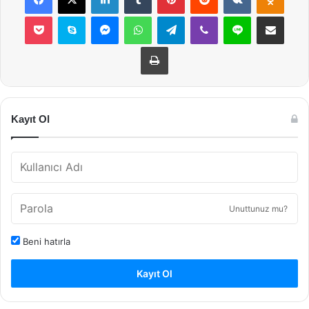
Pocket
Skype
Messenger
WhatsApp
Telegram
Viber
Line
E-Posta ile payla
Yazdır
Kayıt Ol
Unuttunuz mu?
Beni hatırla
Kayıt Ol