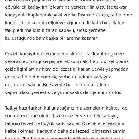
dövülerek kadayıfın iç kısmına yerleştirilir. Üstü ise tekrar
kadayıf ile kaplanarak şekil verilir. Pişirme süresi, tatlının ne
kadar çıtır olacağını etkileyeceğinden dikkatli bir şekilde
takip edilmelidir. Kızaran kadayıf, sıcak şerbetle
buluştuğunda bambaşka bir aroma kazanır.
Cevizli kadayıfın üzerine genellikle biraz dövülmüş ceviz
veya antep fıstığı serpiştirerek sunmak, hem görsel olarak
çekiciliğini artırır hem de lezzetini katlar. Servis yapmadan
önce tatlının dinlenmesi, şerbetin tadının kadayıfa
geçmesini sağlar. Bu sayede her lokmada tatlının
yapısındaki gevreklik ve yumuşaklık dengelenmiş olur.
Tatlıyı hazırlarken kullanacağınız malzemelerin kalitesi de
son derece önemlidir. Taze cevizler ve kaliteli kadayıf,
tatlının lezzetine büyük katkı sağlar. Özellikle tereyağının
kaliteli olması, kadayıfın daha da lezzetli olmasına zemin
hazırlar. Tarifin her aşamasında dikkatli ve özenli olmak,