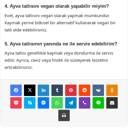
4. Ayva tatlısını vegan olarak yapabilir miyim?
Evet, ayva tatlısını vegan olarak yapmak mümkündür.
Kaymak yerine bitkisel bir alternatif kullanarak vegan bir
tatlı elde edebilirsiniz.
5. Ayva tatlısının yanında ne ile servis edebilirim?
Ayva tatlısı genellikle kaymak veya dondurma ile servis
edilir. Ayrıca, ceviz veya fındık ile süsleyerek lezzetini
artırabilirsiniz.
Facebook
X
LinkedIn
Tumblr
Pinterest
Reddit
VKontakte
Odnok
Pocket
Skype
Messenger
WhatsApp
Telegram
Viber
Line
E-Posta ile payla
Yazdır