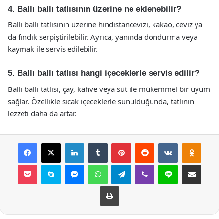
4. Ballı ballı tatlısının üzerine ne eklenebilir?
Ballı ballı tatlısının üzerine hindistancevizi, kakao, ceviz ya
da fındık serpiştirilebilir. Ayrıca, yanında dondurma veya
kaymak ile servis edilebilir.
5. Ballı ballı tatlısı hangi içeceklerle servis edilir?
Ballı ballı tatlısı, çay, kahve veya süt ile mükemmel bir uyum
sağlar. Özellikle sıcak içeceklerle sunulduğunda, tatlının
lezzeti daha da artar.
Facebook
X
LinkedIn
Tumblr
Pinterest
Reddit
VKontakte
Odnok
Pocket
Skype
Messenger
WhatsApp
Telegram
Viber
Line
E-Posta ile payla
Yazdır