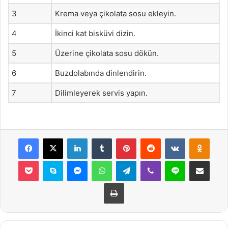
3
Krema veya çikolata sosu ekleyin.
4
İkinci kat bisküvi dizin.
5
Üzerine çikolata sosu dökün.
6
Buzdolabında dinlendirin.
7
Dilimleyerek servis yapın.
Facebook
X
LinkedIn
Tumblr
Pinterest
Reddit
VKontakte
Odnok
Pocket
Skype
Messenger
WhatsApp
Telegram
Viber
Line
E-Posta ile payla
Yazdır