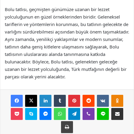
Bolu tatlısı, geçmişten günümüze uzanan bir lezzet
yolculuğunun en güzel örneklerinden biridir. Geleneksel
tariflerin ve yöntemlerin korunması, bu tatlının gelecekte de
varlığını sürdürebilmesi açısından büyük önem taşımaktadır.
Aynı zamanda, yenilikçi yaklaşımlar ve modern sunumlar,
tatlının daha geniş kitlelere ulaşmasını sağlayarak, Bolu
tatlısının uluslararası alanda tanınmasına katkıda
bulunacaktır. Böylece, Bolu tatlısı, gelenekten geleceğe
uzanan bir lezzet yolculuğunda, Türk mutfağının değerli bir
parçası olarak yerini alacaktır.
Facebook
X
LinkedIn
Tumblr
Pinterest
Reddit
VKontakte
Odnok
Pocket
Skype
Messenger
WhatsApp
Telegram
Viber
Line
E-Posta ile payla
Yazdır