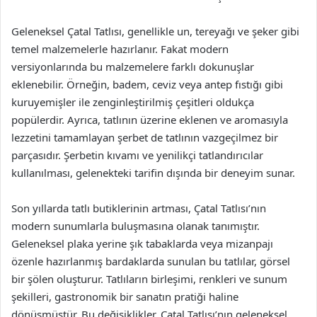
Geleneksel Çatal Tatlısı, genellikle un, tereyağı ve şeker gibi
temel malzemelerle hazırlanır. Fakat modern
versiyonlarında bu malzemelere farklı dokunuşlar
eklenebilir. Örneğin, badem, ceviz veya antep fıstığı gibi
kuruyemişler ile zenginleştirilmiş çeşitleri oldukça
popülerdir. Ayrıca, tatlının üzerine eklenen ve aromasıyla
lezzetini tamamlayan şerbet de tatlının vazgeçilmez bir
parçasıdır. Şerbetin kıvamı ve yenilikçi tatlandırıcılar
kullanılması, gelenekteki tarifin dışında bir deneyim sunar.
Son yıllarda tatlı butiklerinin artması, Çatal Tatlısı’nın
modern sunumlarla buluşmasına olanak tanımıştır.
Geleneksel plaka yerine şık tabaklarda veya mizanpajı
özenle hazırlanmış bardaklarda sunulan bu tatlılar, görsel
bir şölen oluşturur. Tatlıların birleşimi, renkleri ve sunum
şekilleri, gastronomik bir sanatın pratiği haline
dönüşmüştür. Bu değişiklikler, Çatal Tatlısı’nın geleneksel