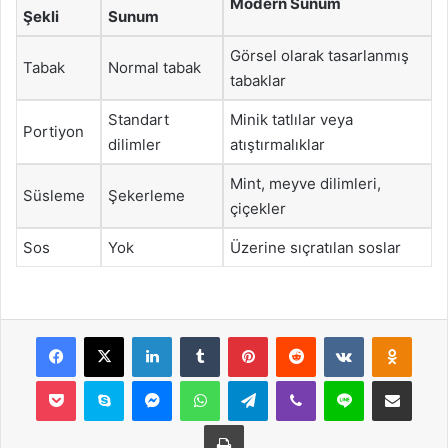
Modern Sunum
Şekli
Sunum
Görsel olarak tasarlanmış
Tabak
Normal tabak
tabaklar
Standart
Minik tatlılar veya
Portiyon
dilimler
atıştırmalıklar
Mint, meyve dilimleri,
Süsleme
Şekerleme
çiçekler
Sos
Yok
Üzerine sıçratılan soslar
Facebook
X
LinkedIn
Tumblr
Pinterest
Reddit
VKontakte
Odnok
Pocket
Skype
Messenger
WhatsApp
Telegram
Viber
Line
E-Posta ile payla
Yazdır