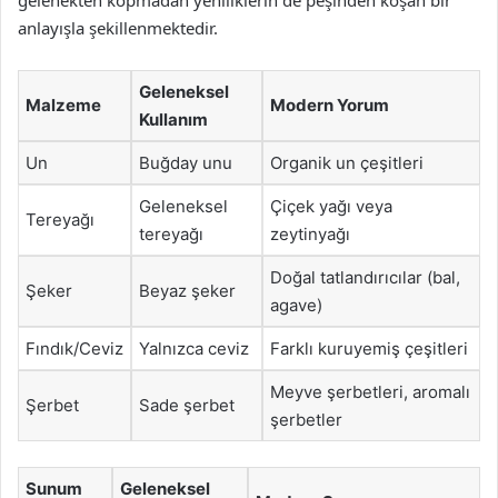
gelenekten kopmadan yeniliklerin de peşinden koşan bir
anlayışla şekillenmektedir.
Geleneksel
Malzeme
Modern Yorum
Kullanım
Un
Buğday unu
Organik un çeşitleri
Geleneksel
Çiçek yağı veya
Tereyağı
tereyağı
zeytinyağı
Doğal tatlandırıcılar (bal,
Şeker
Beyaz şeker
agave)
Fındık/Ceviz
Yalnızca ceviz
Farklı kuruyemiş çeşitleri
Meyve şerbetleri, aromalı
Şerbet
Sade şerbet
şerbetler
Sunum
Geleneksel