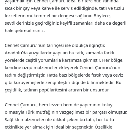
yaşatmak için Cennet Çamuru ideal bir tercihtir. Yanında
sıcak bir çay veya kahve ile servis edildiğinde, tatlı ve tuzlu
lezzetlerin mükemmel bir dengesi sağlanır. Böylece,
sevdiklerinizle geçirdiğiniz keyifli zamanları daha da değerli
hale getirebilirsiniz.
Cennet Çamuru’nun tarihçesi ise oldukça ilginçtir.
Anadolu’da yüzyıllardır yapılan bu tatlı, zamanla farklı
yörelerde çeşitli yorumlarla karşımıza çıkmıştır. Her bölge,
kendine özgü malzemeler ekleyerek Cennet Çamuru’nun
tadını değiştirmiştir. Hatta bazı bölgelerde fıstık veya ceviz
gibi kuruyemişlerle zenginleştirildiği de bilinmektedir. Bu
çeşitlilik, tatlının popülaritesini artıran bir unsurdur.
Cennet Çamuru, hem lezzeti hem de yapımının kolay
olmasıyla Türk mutfağının vazgeçilmez bir parçası olmuştur.
Sağlıklı malzemeleri ile dikkat çeken bu tatlı, her türlü
etkinlikte yer almak için ideal bir seçenektir. Özellikle