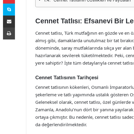
Skype
E-Posta ile paylaş
Cennet Tatlısı: Efsanevi Bir L
Yazdır
Cennet tatlısı, Türk mutfağının en gözde ve en öze
almış gibi, damaklarda unutulmaz bir tat bırakır
döneminde, saray mutfaklarında sıkça yer alan 
hazırlanarak sevilerek tüketilmektedir. Peki, cenn
yere sahiptir? İşte tüm detaylarıyla cennet tatlısı
Cennet Tatlısının Tarihçesi
Cennet tatlısının kökenleri, Osmanlı İmparatorlu
şekerleme ve tatlı yapımında ustalık gösteren O
Geleneksel olarak, cennet tatlısı, özel günlerde v
Zamanla, Anadolu’nun dört bir yanına yayılarak y
ortaya çıkmıştır. Bu nedenle, cennet tatlısı sadec
da değerlendirilmektedir.