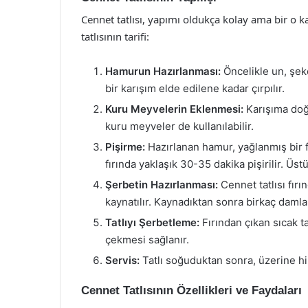
Cennet tatlısı, yapımı oldukça kolay ama bir o ka
tatlısının tarifi:
Hamurun Hazırlanması:
Öncelikle un, şeke
bir karışım elde edilene kadar çırpılır.
Kuru Meyvelerin Eklenmesi:
Karışıma doğ
kuru meyveler de kullanılabilir.
Pişirme:
Hazırlanan hamur, yağlanmış bir f
fırında yaklaşık 30-35 dakika pişirilir. Üs
Şerbetin Hazırlanması:
Cennet tatlısı fırı
kaynatılır. Kaynadıktan sonra birkaç damla 
Tatlıyı Şerbetleme:
Fırından çıkan sıcak t
çekmesi sağlanır.
Servis:
Tatlı soğuduktan sonra, üzerine hind
Cennet Tatlısının Özellikleri ve Faydaları