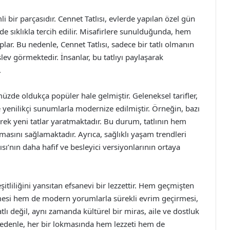
i bir parçasıdır. Cennet Tatlısı, evlerde yapılan özel gün
e sıklıkla tercih edilir. Misafirlere sunulduğunda, hem
lar. Bu nedenle, Cennet Tatlısı, sadece bir tatlı olmanın
lev görmektedir. İnsanlar, bu tatlıyı paylaşarak
.
zde oldukça popüler hale gelmiştir. Geleneksel tarifler,
 yenilikçi sunumlarla modernize edilmiştir. Örneğin, bazı
yerek yeni tatlar yaratmaktadır. Bu durum, tatlının hem
sını sağlamaktadır. Ayrıca, sağlıklı yaşam trendleri
ısı’nın daha hafif ve besleyici versiyonlarının ortaya
şitliliğini yansıtan efsanevi bir lezzettir. Hem geçmişten
esi hem de modern yorumlarla sürekli evrim geçirmesi,
atlı değil, aynı zamanda kültürel bir miras, aile ve dostluk
 nedenle, her bir lokmasında hem lezzeti hem de