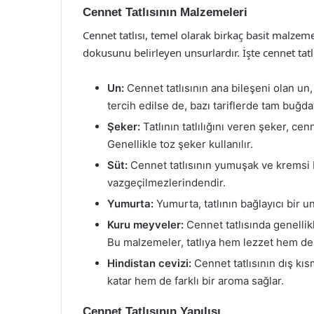
Cennet Tatlısının Malzemeleri
Cennet tatlısı, temel olarak birkaç basit malzem
dokusunu belirleyen unsurlardır. İşte cennet tatl
Un:
Cennet tatlısının ana bileşeni olan un,
tercih edilse de, bazı tariflerde tam buğda
Şeker:
Tatlının tatlılığını veren şeker, ce
Genellikle toz şeker kullanılır.
Süt:
Cennet tatlısının yumuşak ve kremsi b
vazgeçilmezlerindendir.
Yumurta:
Yumurta, tatlının bağlayıcı bir uns
Kuru meyveler:
Cennet tatlısında genellikl
Bu malzemeler, tatlıya hem lezzet hem de kı
Hindistan cevizi:
Cennet tatlısının dış kıs
katar hem de farklı bir aroma sağlar.
Cennet Tatlısının Yapılışı