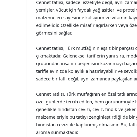
Cennet tatlısı, sadece lezzetiyle değil, aynı zam
yemişler, vücut için faydalı yağ asitleri ve prote
malzemeleri sayesinde kalsiyum ve vitamin kayna
edilmelidir. Özellikle misafir ağırlarken veya öze
görmesini sağlar.
Cennet tatlısı, Türk mutfağının eşsiz bir parças
çıkmaktadır. Geleneksel tariflerin yanı sıra, mod
grubundan insanın beğenisini kazanmayı başarmış
tarifle evinizde kolaylıkla hazırlayabilir ve sevdi
sadece bir tatlı değil, aynı zamanda paylaşılan a
Cennet Tatlısı, Türk mutfağının en özel tatlılarınd
özel günlerde tercih edilen, hem görünümüyle hem
genellikle hindistan cevizi, ceviz, fındık ve şek
malzemeleriyle bu tatlıyı zenginleştirdiği de bir g
hindistan cevizi ile kaplanmış olmasıdır. Bu, ta
aroma sunmaktadır.