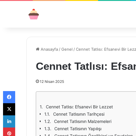
Anasayfa
/
Genel
/
Cennet Tatlısı: Efsanevi Bir Lez
Cennet Tatlısı: Efsa
12 Nisan 2025
Facebook
X
Cennet Tatlısı: Efsanevi Bir Lezzet
Cennet Tatlısının Tarihçesi
LinkedIn
Cennet Tatlısının Malzemeleri
Pinterest
Cennet Tatlısının Yapılışı
Cennet Tatlısının Özellikleri ve Faydaları