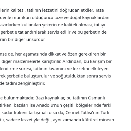
in kalitesi, tatlının lezzetini doğrudan etkiler. Taze
bu nedenle mümkün olduğunca taze ve doğal kaynaklardan
azırlarken kullanılan şekerin de kaliteli olması, tatlıyı
e şerbetle tatlandırılarak servis edilir ve bu şerbetin de
tıran bir diğer unsurdur.
ünse de, her aşamasında dikkat ve özen gerektiren bir
ve diğer malzemelerle karıştırılır. Ardından, bu karışım bir
inlendirme süresi, tatlının kıvamını ve lezzetini etkileyen
erek şerbetle buluşturulur ve soğutulduktan sonra servis
 tadını zenginleştirir.
ne bulunmaktadır. Bazı kaynaklar, bu tatlının Osmanlı
ken, bazıları ise Anadolu’nun çeşitli bölgelerinde farklı
 kadar kökeni tartışmalı olsa da, Cennet Tatlısı’nın Türk
lı, sadece lezzetiyle değil, aynı zamanda kültürel mirasın