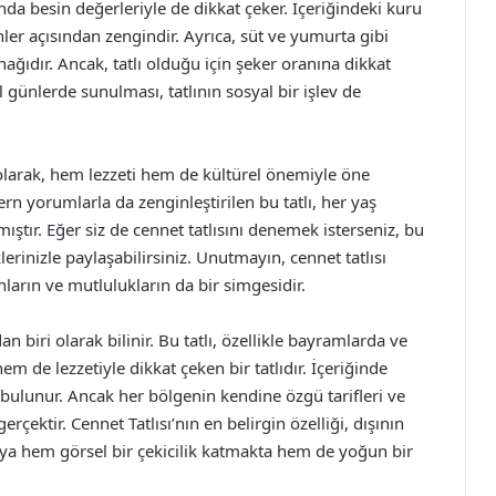
anda besin değerleriyle de dikkat çeker. İçeriğindeki kuru
inler açısından zengindir. Ayrıca, süt ve yumurta gibi
ğıdır. Ancak, tatlı olduğu için şeker oranına dikkat
l günlerde sunulması, tatlının sosyal bir işlev de
ı olarak, hem lezzeti hem de kültürel önemiyle öne
ern yorumlarla da zenginleştirilen bu tatlı, her yaş
tır. Eğer siz de cennet tatlısını denemek isterseniz, bu
klerinizle paylaşabilirsiniz. Unutmayın, cennet tatlısı
nların ve mutlulukların da bir simgesidir.
an biri olarak bilinir. Bu tatlı, özellikle bayramlarda ve
 de lezzetiyle dikkat çeken bir tatlıdır. İçeriğinde
er bulunur. Ancak her bölgenin kendine özgü tarifleri ve
erçektir. Cennet Tatlısı’nın en belirgin özelliği, dışının
tlıya hem görsel bir çekicilik katmakta hem de yoğun bir