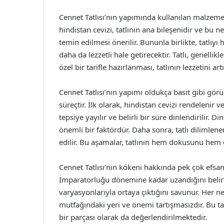
Cennet Tatlısı’nın yapımında kullanılan malzemeler
hindistan cevizi, tatlının ana bileşenidir ve 
temin edilmesi önerilir. Bununla birlikte, tatlıyı h
daha da lezzetli hale getirecektir. Tatlı, genellikl
özel bir tarifle hazırlanması, tatlının lezzetini ar
Cennet Tatlısı’nın yapımı oldukça basit gibi gör
süreçtir. İlk olarak, hindistan cevizi rendelenir 
tepsiye yayılır ve belirli bir süre dinlendirilir. D
önemli bir faktördür. Daha sonra, tatlı dilimlen
edilir. Bu aşamalar, tatlının hem dokusunu hem de
Cennet Tatlısı’nın kökeni hakkında pek çok efsa
İmparatorluğu dönemine kadar uzandığını belirtir
varyasyonlarıyla ortaya çıktığını savunur. Her ne
mutfağındaki yeri ve önemi tartışmasızdır. Bu tat
bir parçası olarak da değerlendirilmektedir.