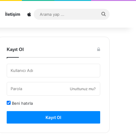
Sitemap
Arama
İletişim
yap
...
Kayıt Ol
Unuttunuz mu?
Beni hatırla
Kayıt Ol