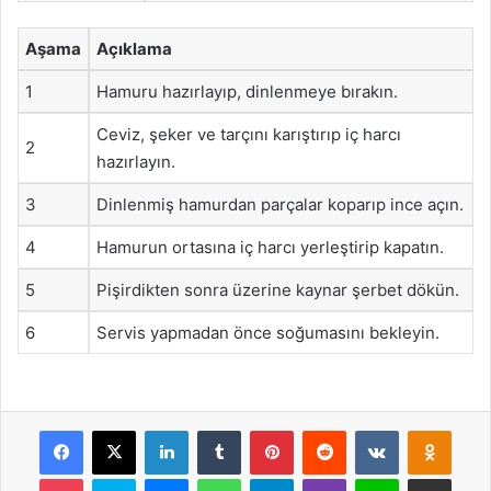
Aşama
Açıklama
1
Hamuru hazırlayıp, dinlenmeye bırakın.
Ceviz, şeker ve tarçını karıştırıp iç harcı
2
hazırlayın.
3
Dinlenmiş hamurdan parçalar koparıp ince açın.
4
Hamurun ortasına iç harcı yerleştirip kapatın.
5
Pişirdikten sonra üzerine kaynar şerbet dökün.
6
Servis yapmadan önce soğumasını bekleyin.
Facebook
X
LinkedIn
Tumblr
Pinterest
Reddit
VKontakte
Odnok
Pocket
Skype
Messenger
WhatsApp
Telegram
Viber
Line
E-Posta ile payla