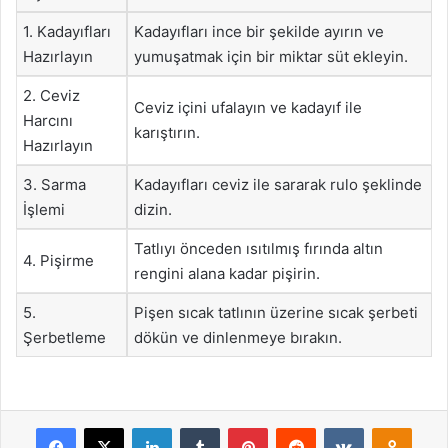
1. Kadayıfları
Kadayıfları ince bir şekilde ayırın ve
Hazırlayın
yumuşatmak için bir miktar süt ekleyin.
2. Ceviz
Ceviz içini ufalayın ve kadayıf ile
Harcını
karıştırın.
Hazırlayın
3. Sarma
Kadayıfları ceviz ile sararak rulo şeklinde
İşlemi
dizin.
Tatlıyı önceden ısıtılmış fırında altın
4. Pişirme
rengini alana kadar pişirin.
5.
Pişen sıcak tatlının üzerine sıcak şerbeti
Şerbetleme
dökün ve dinlenmeye bırakın.
Facebook
X
LinkedIn
Tumblr
Pinterest
Reddit
VKontakte
Odnok