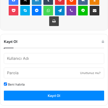
Pocket
Skype
Messenger
WhatsApp
Telegram
Viber
Line
E-Posta ile payla
Yazdır
Kayıt Ol
Unuttunuz mu?
Beni hatırla
Kayıt Ol