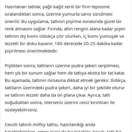
Hazırlanan tatlılar, yağlı kağıt serili bir fırın tepsisine
sıralandıktan sonra, üzerine yumurta sarısı sürülmesi
önerilir. Bu uygulama, tatlının pişirme esnasında güzel bir
renk almasını sağlar. Fırında, altın rengini alana kadar pişen
tatlının dış kısmı oldukça çıtır olurken, iç kısmı yumuşak ve
lezzetli bir doku kazanır. 180 derecede 20-25 dakika kadar
pişirilmesi önerilmektedir.
Piştikten sonra, tatlıların üzerine pudra şekeri serpilmesi,
hem şık bir sunum sağlar hem de tatlıya ekstra bir tat katar.
Bu aşamada, tatlının ılımasına dikkat etmek gerekir. Ilıdıkça,
tatlıların üzerindeki pudra şekeri, daha iyi bir şekilde oturur
ve tatlının lezzeti daha da ön plana çıkar. Ayrıca, tatlı
soğuduktan sonra, isterseniz üzerini ceviz kırıntıları ile
süsleyebilirsiniz.
Cevizli tahinli milföy tatlısı, hazırlandığı anda
tüketilebilirken, ertesi güne de bırakılabilir. Ancak, tatlı bir