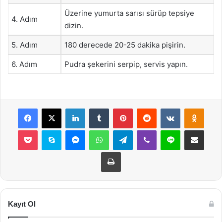
Üzerine yumurta sarısı sürüp tepsiye
4. Adım
dizin.
5. Adım
180 derecede 20-25 dakika pişirin.
6. Adım
Pudra şekerini serpip, servis yapın.
Facebook
X
LinkedIn
Tumblr
Pinterest
Reddit
VKontakte
Odnok
Pocket
Skype
Messenger
WhatsApp
Telegram
Viber
Line
E-Posta ile payla
Yazdır
Kayıt Ol