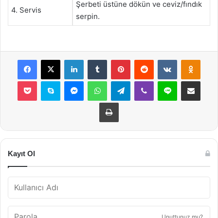
Şerbeti üstüne dökün ve ceviz/fındık
4. Servis
serpin.
Facebook
X
LinkedIn
Tumblr
Pinterest
Reddit
VKontakte
Odnok
Pocket
Skype
Messenger
WhatsApp
Telegram
Viber
Line
E-Posta ile payla
Yazdır
Kayıt Ol
Unuttunuz mu?