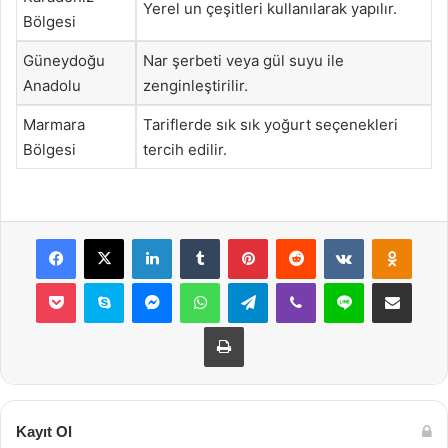
Yerel un çeşitleri kullanılarak yapılır.
Bölgesi
Güneydoğu
Nar şerbeti veya gül suyu ile
Anadolu
zenginleştirilir.
Marmara
Tariflerde sık sık yoğurt seçenekleri
Bölgesi
tercih edilir.
Facebook
X
LinkedIn
Tumblr
Pinterest
Reddit
VKontakte
Odnok
Pocket
Skype
Messenger
WhatsApp
Telegram
Viber
Line
E-Posta ile payla
Yazdır
Kayıt Ol