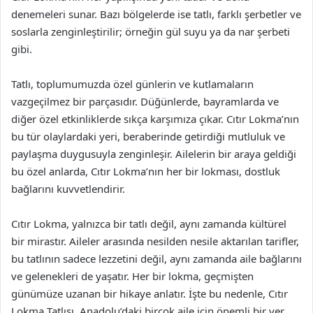
denemeleri sunar. Bazı bölgelerde ise tatlı, farklı şerbetler ve
soslarla zenginleştirilir; örneğin gül suyu ya da nar şerbeti
gibi.
Tatlı, toplumumuzda özel günlerin ve kutlamaların
vazgeçilmez bir parçasıdır. Düğünlerde, bayramlarda ve
diğer özel etkinliklerde sıkça karşımıza çıkar. Cıtır Lokma’nın
bu tür olaylardaki yeri, beraberinde getirdiği mutluluk ve
paylaşma duygusuyla zenginleşir. Ailelerin bir araya geldiği
bu özel anlarda, Cıtır Lokma’nın her bir lokması, dostluk
bağlarını kuvvetlendirir.
Cıtır Lokma, yalnızca bir tatlı değil, aynı zamanda kültürel
bir mirastır. Aileler arasında nesilden nesile aktarılan tarifler,
bu tatlının sadece lezzetini değil, aynı zamanda aile bağlarını
ve gelenekleri de yaşatır. Her bir lokma, geçmişten
günümüze uzanan bir hikaye anlatır. İşte bu nedenle, Cıtır
Lokma Tatlısı, Anadolu’daki birçok aile için önemli bir yer