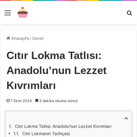
Menü
Ar
Anasayfa
/
Genel
Cıtır Lokma Tatlısı:
Anadolu’nun Lezzet
Kıvrımları
7 Ekim 2024
3 dakika okuma süresi
Cıtır Lokma Tatlısı: Anadolu'nun Lezzet Kıvrımları
Cıtır Lokmanın Tarihçesi