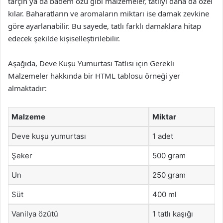
tarçın ya da badem özü gibi malzemeler, tatlıyı daha da özel
kılar. Baharatların ve aromaların miktarı ise damak zevkine
göre ayarlanabilir. Bu sayede, tatlı farklı damaklara hitap
edecek şekilde kişiselleştirilebilir.
Aşağıda, Deve Kuşu Yumurtası Tatlısı için Gerekli
Malzemeler hakkında bir HTML tablosu örneği yer
almaktadır:
Malzeme
Miktar
Deve kuşu yumurtası
1 adet
Şeker
500 gram
Un
250 gram
Süt
400 ml
Vanilya özütü
1 tatlı kaşığı