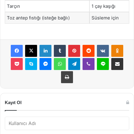
Tarçın
1 çay kaşığı
Toz antep fıstığı (isteğe bağlı)
Süsleme için
Facebook
X
LinkedIn
Tumblr
Pinterest
Reddit
VKontakte
Odnok
Pocket
Skype
Messenger
WhatsApp
Telegram
Viber
Line
E-Posta ile payla
Yazdır
Kayıt Ol