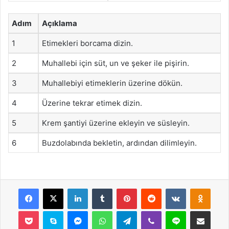
Adım
Açıklama
1
Etimekleri borcama dizin.
2
Muhallebi için süt, un ve şeker ile pişirin.
3
Muhallebiyi etimeklerin üzerine dökün.
4
Üzerine tekrar etimek dizin.
5
Krem şantiyi üzerine ekleyin ve süsleyin.
6
Buzdolabında bekletin, ardından dilimleyin.
Facebook
X
LinkedIn
Tumblr
Pinterest
Reddit
VKontakte
Odnok
Pocket
Skype
Messenger
WhatsApp
Telegram
Viber
Line
E-Posta ile payla