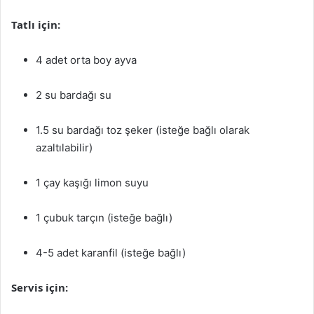
Tatlı için:
4 adet orta boy ayva
2 su bardağı su
1.5 su bardağı toz şeker (isteğe bağlı olarak
azaltılabilir)
1 çay kaşığı limon suyu
1 çubuk tarçın (isteğe bağlı)
4-5 adet karanfil (isteğe bağlı)
Servis için: