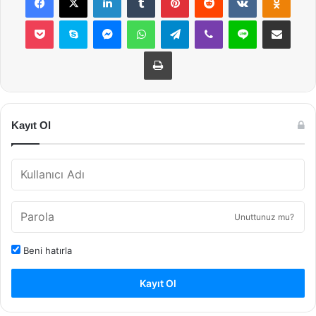
Pocket
Skype
Messenger
WhatsApp
Telegram
Viber
Line
E-Posta ile payla
Yazdır
Kayıt Ol
Unuttunuz mu?
Beni hatırla
Kayıt Ol