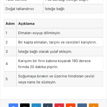
Doğal tatlandırıcı
İsteğe bağlı
Adım
Açıklama
1
Elmaları soyup dilimleyin.
2
Bir kapta elmaları, tarçını ve cevizleri karıştırın.
3
İsteğe bağlı olarak yulaf ekleyin.
Karışımı bir fırın kabına koyarak 180 derece
4
fırında 20 dakika pişirin.
Soğumaya bırakın ve üzerine hindistan cevizi
5
veya nane ile süsleyin.
Facebook
X
LinkedIn
Tumblr
Pinterest
Reddit
VKontakte
Odnok