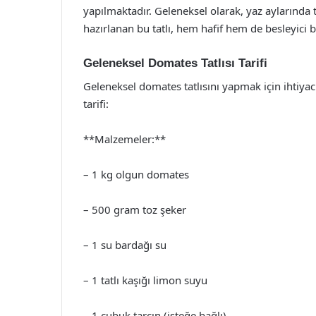
yapılmaktadır. Geleneksel olarak, yaz aylarında 
hazırlanan bu tatlı, hem hafif hem de besleyici b
Geleneksel Domates Tatlısı Tarifi
Geleneksel domates tatlısını yapmak için ihtiyac
tarifi:
**Malzemeler:**
– 1 kg olgun domates
– 500 gram toz şeker
– 1 su bardağı su
– 1 tatlı kaşığı limon suyu
– 1 çubuk tarçın (isteğe bağlı)