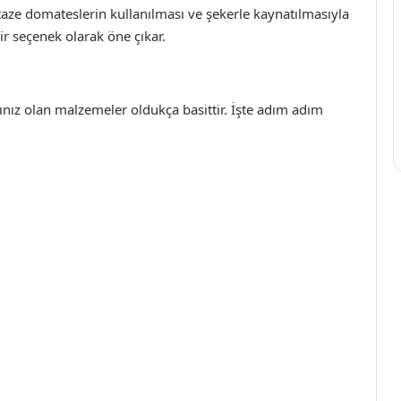
taze domateslerin kullanılması ve şekerle kaynatılmasıyla
ir seçenek olarak öne çıkar.
ınız olan malzemeler oldukça basittir. İşte adım adım