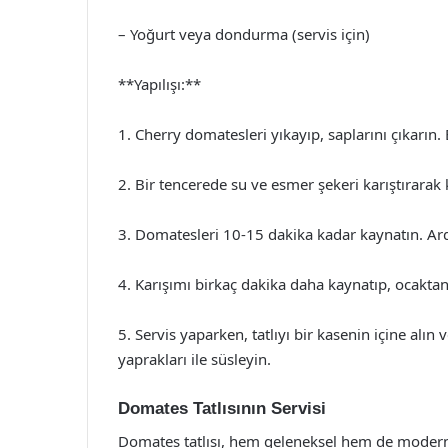
– Yoğurt veya dondurma (servis için)
**Yapılışı:**
1. Cherry domatesleri yıkayıp, saplarını çıkarı
2. Bir tencerede su ve esmer şekeri karıştırarak
3. Domatesleri 10-15 dakika kadar kaynatın. Ar
4. Karışımı birkaç dakika daha kaynatıp, ocakta
5. Servis yaparken, tatlıyı bir kasenin içine al
yaprakları ile süsleyin.
Domates Tatlısının Servisi
Domates tatlısı, hem geleneksel hem de modern ver