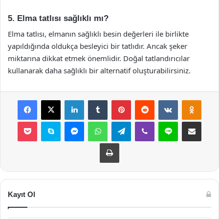
5. Elma tatlısı sağlıklı mı?
Elma tatlısı, elmanın sağlıklı besin değerleri ile birlikte
yapıldığında oldukça besleyici bir tatlıdır. Ancak şeker
miktarına dikkat etmek önemlidir. Doğal tatlandırıcılar
kullanarak daha sağlıklı bir alternatif oluşturabilirsiniz.
Facebook
X
LinkedIn
Tumblr
Pinterest
Reddit
VKontakte
Odnok
Pocket
Skype
Messenger
WhatsApp
Telegram
Viber
Line
E-Posta ile payla
Yazdır
Kayıt Ol