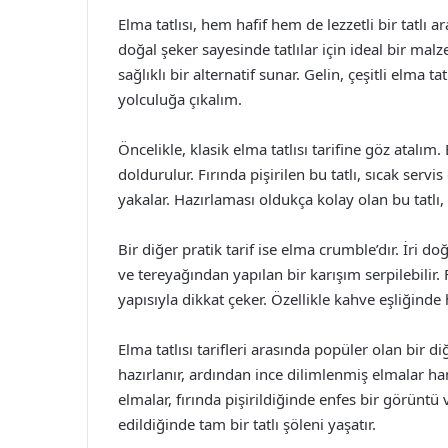
Elma tatlısı, hem hafif hem de lezzetli bir tatlı 
doğal şeker sayesinde tatlılar için ideal bir malze
sağlıklı bir alternatif sunar. Gelin, çeşitli elma t
yolculuğa çıkalım.
Öncelikle, klasik elma tatlısı tarifine göz atalım. 
doldurulur. Fırında pişirilen bu tatlı, sıcak serv
yakalar. Hazırlaması oldukça kolay olan bu tatlı, m
Bir diğer pratik tarif ise elma crumble’dır. İri d
ve tereyağından yapılan bir karışım serpilebilir. Fı
yapısıyla dikkat çeker. Özellikle kahve eşliğinde h
Elma tatlısı tarifleri arasında popüler olan bir d
hazırlanır, ardından ince dilimlenmiş elmalar hamu
elmalar, fırında pişirildiğinde enfes bir görüntü 
edildiğinde tam bir tatlı şöleni yaşatır.