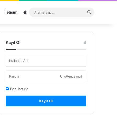
Sitemap
Arama
İletişim
yap
...
Kayıt Ol
Unuttunuz mu?
Beni hatırla
Kayıt Ol