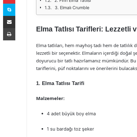
2. Fırın Elma Tatlısı
Skype
3. Elmalı Crumble
E-Posta ile paylaş
Elma Tatlısı Tarifleri: Lezzetli 
Yazdır
Elma tatlıları, hem mayhoş tadı hem de tatlılık de
lezzetli bir seçenektir. Elmaların içerdiği doğal 
doyurucu bir tatlı hazırlamanız mümkündür. Bu m
tariflerini, püf noktalarını ve önerilerini bulacaks
1. Elma Tatlısı Tarifi
Malzemeler:
4 adet büyük boy elma
1 su bardağı toz şeker