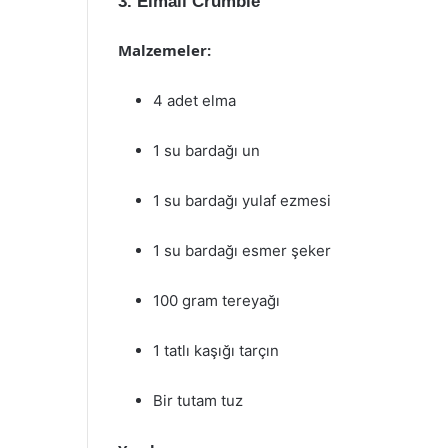
3. Elmalı Crumble
Malzemeler:
4 adet elma
1 su bardağı un
1 su bardağı yulaf ezmesi
1 su bardağı esmer şeker
100 gram tereyağı
1 tatlı kaşığı tarçın
Bir tutam tuz