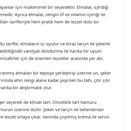
arayanlar için mükemmel bir seçenektir. Elmalar, içerdiği
medir. Ayrıca elmalar, zengin lif ve vitamin içeriği ile
atlıları tarifleriyle hem pratik hem de lezzet dolu bir
Bu tarifte, elmaların içi oyulur ve biraz tarçın ile şekerle
is edildiğinde vanilyalı dondurma ile harika bir uyum
isafirler için de önerilen lezzetler arasında yer alır.
oğranmış elmaları bir tepsiye yerleştirip üzerine un, şeker
rında altın rengi alana kadar pişirilen bu tatlı, çıtır çıtır
arika bir atıştırmalık olur.
iğer seçenek de elmalı tart. Öncelikle tart hamuru
run üzerine dizilir. Şeker ve tarçın ile tatlandırılan
ve lezzet ortaya çıkar. Yanında çırpılmış krema ile servis