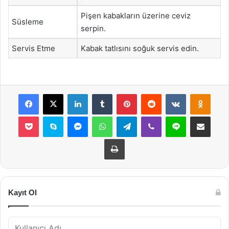
Pişen kabakların üzerine ceviz
Süsleme
serpin.
Servis Etme
Kabak tatlısını soğuk servis edin.
Facebook
X
LinkedIn
Tumblr
Pinterest
Reddit
VKontakte
Odnok
Pocket
Skype
Messenger
WhatsApp
Telegram
Viber
Line
E-Posta ile payla
Yazdır
Kayıt Ol