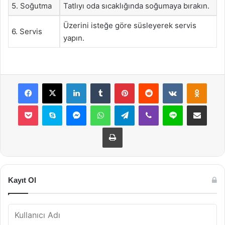
5. Soğutma
Tatlıyı oda sıcaklığında soğumaya bırakın.
Üzerini isteğe göre süsleyerek servis
6. Servis
yapın.
Facebook
X
LinkedIn
Tumblr
Pinterest
Reddit
VKontakte
Odnok
Pocket
Skype
Messenger
WhatsApp
Telegram
Viber
Line
E-Posta ile payla
Yazdır
Kayıt Ol