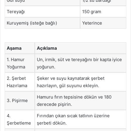
Gül suyu
1/2 su bardağı
Tereyağı
150 gram
Kuruyemiş (isteğe bağlı)
Yeterince
Aşama
Açıklama
1. Hamur
Un, irmik, süt ve tereyağını bir kapta iyice
Yoğurma
yoğurun.
2. Şerbet
Şeker ve suyu kaynatarak şerbet
Hazırlama
hazırlayın, gül suyunu ekleyin.
Hamuru fırın tepsisine dökün ve 180
3. Pişirme
derecede pişirin.
4.
Fırından çıkan sıcak tatlının üzerine
Şerbetleme
şerbeti dökün.