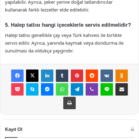
yapılabilir. Ayrıca, şeker yerine doğal tatlandırıcılar
kullanarak farklı lezzetler elde edilebilir.
5. Halep tatlısı hangi içeceklerle servis edilmelidir?
Halep tatlısı genellikle çay veya Türk kahvesi ile birlikte
servis edilir. Ayrıca, yanında kaymak veya dondurma ile
sunulması da oldukça yaygındır.
Facebook
X
LinkedIn
Tumblr
Pinterest
Reddit
VKontakte
Odnok
Pocket
Skype
Messenger
WhatsApp
Telegram
Viber
Line
E-Posta ile payla
Yazdır
Kayıt Ol