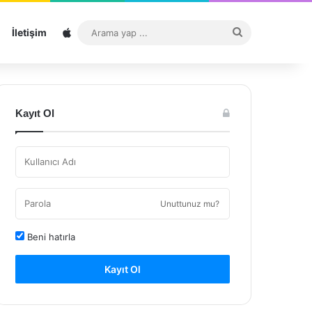
Sitemap
Arama
İletişim
yap
...
Kayıt Ol
Unuttunuz mu?
Beni hatırla
Kayıt Ol