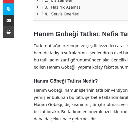
Malzemeler
Skype
Hazırlık Aşaması
Servis Önerileri
E-Posta ile paylaş
Yazdır
Hanım Göbeği Tatlısı: Nefis Tar
Türk mutfağının zengin ve çeşitli lezzetleri aras
hem de tadıyla sofralarımızı şenlendiren özel b
bu tatlı, adını zarif görünümünden alır. Genellik
edilen Hanım Göbeği, yapımı kolay fakat sunumu 
Hanım Göbeği Tatlısı Nedir?
Hanım Göbeği, hamur işlerinin tatlı bir versiyon
yemişler bulunan bu tatlı, şerbetle tatlandırılara
Hanım Göbeği, dış kısmının çıtır çıtır olması 
bir tat bırakır. Bu tatlının en önemli özelliklerin
daha da çekici hale getirmesidir.