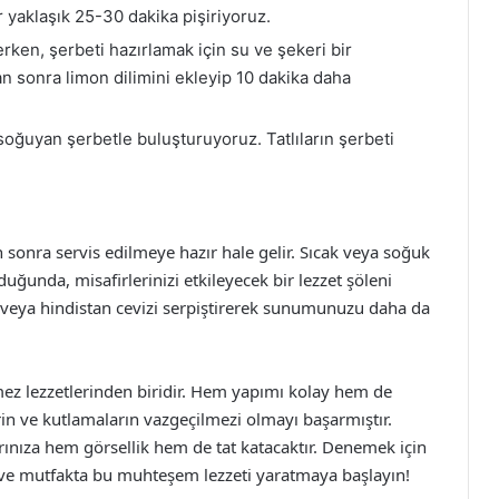
r yaklaşık 25-30 dakika pişiriyoruz.
şerken, şerbeti hazırlamak için su ve şekeri bir
n sonra limon dilimini ekleyip 10 dakika daha
, soğuyan şerbetle buluşturuyoruz. Tatlıların şerbeti
n sonra servis edilmeye hazır hale gelir. Sıcak veya soğuk
duğunda, misafirlerinizi etkileyecek bir lezzet şöleni
k veya hindistan cevizi serpiştirerek sunumunuzu daha da
mez lezzetlerinden biridir. Hem yapımı kolay hem de
erin ve kutlamaların vazgeçilmezi olmayı başarmıştır.
alarınıza hem görsellik hem de tat katacaktır. Denemek için
n ve mutfakta bu muhteşem lezzeti yaratmaya başlayın!