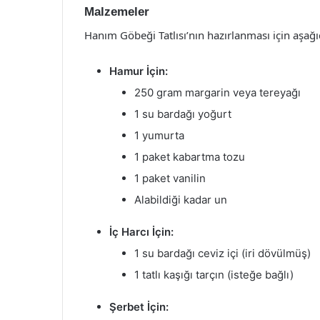
Malzemeler
Hanım Göbeği Tatlısı’nın hazırlanması için aşağ
Hamur İçin:
250 gram margarin veya tereyağı
1 su bardağı yoğurt
1 yumurta
1 paket kabartma tozu
1 paket vanilin
Alabildiği kadar un
İç Harcı İçin:
1 su bardağı ceviz içi (iri dövülmüş)
1 tatlı kaşığı tarçın (isteğe bağlı)
Şerbet İçin: