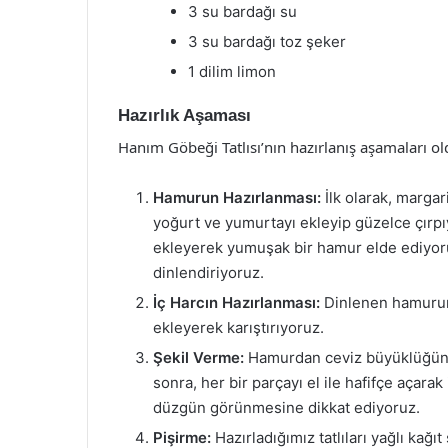
3 su bardağı su
3 su bardağı toz şeker
1 dilim limon
Hazırlık Aşaması
Hanım Göbeği Tatlısı’nın hazırlanış aşamaları old
Hamurun Hazırlanması:
İlk olarak, margar
yoğurt ve yumurtayı ekleyip güzelce çırpı
ekleyerek yumuşak bir hamur elde ediyoru
dinlendiriyoruz.
İç Harcın Hazırlanması:
Dinlenen hamurun i
ekleyerek karıştırıyoruz.
Şekil Verme:
Hamurdan ceviz büyüklüğünde
sonra, her bir parçayı el ile hafifçe açara
düzgün görünmesine dikkat ediyoruz.
Pişirme:
Hazırladığımız tatlıları yağlı kağıt