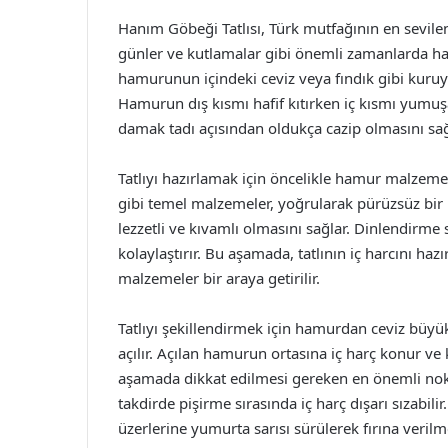
Hanım Göbeği Tatlısı, Türk mutfağının en sevilen 
günler ve kutlamalar gibi önemli zamanlarda hazı
hamurunun içindeki ceviz veya fındık gibi kuruyem
Hamurun dış kısmı hafif kıtırken iç kısmı yumuş
damak tadı açısından oldukça cazip olmasını sağ
Tatlıyı hazırlamak için öncelikle hamur malzemel
gibi temel malzemeler, yoğrularak pürüzsüz bir 
lezzetli ve kıvamlı olmasını sağlar. Dinlendirme 
kolaylaştırır. Bu aşamada, tatlının iç harcını hazı
malzemeler bir araya getirilir.
Tatlıyı şekillendirmek için hamurdan ceviz büyü
açılır. Açılan hamurun ortasına iç harç konur ve k
aşamada dikkat edilmesi gereken en önemli nokta
takdirde pişirme sırasında iç harç dışarı sızabilir. Ş
üzerlerine yumurta sarısı sürülerek fırına verilm