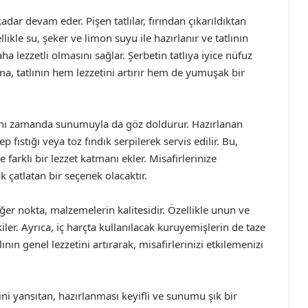
kadar devam eder. Pişen tatlılar, fırından çıkarıldıktan
ikle su, şeker ve limon suyu ile hazırlanır ve tatlının
ha lezzetli olmasını sağlar. Şerbetin tatlıya iyice nüfuz
ama, tatlının hem lezzetini artırır hem de yumuşak bir
 aynı zamanda sunumuyla da göz doldurur. Hazırlanan
ep fıstığı veya toz fındık serpilerek servis edilir. Bu,
arklı bir lezzet katmanı ekler. Misafirlerinize
 çatlatan bir seçenek olacaktır.
iğer nokta, malzemelerin kalitesidir. Özellikle unun ve
iler. Ayrıca, iç harçta kullanılacak kuruyemişlerin de taze
ının genel lezzetini artırarak, misafirlerinizi etkilemenizi
ni yansıtan, hazırlanması keyifli ve sunumu şık bir