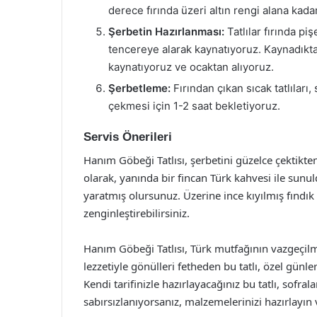
derece fırında üzeri altın rengi alana kada
Şerbetin Hazırlanması:
Tatlılar fırında pi
tencereye alarak kaynatıyoruz. Kaynadıkta
kaynatıyoruz ve ocaktan alıyoruz.
Şerbetleme:
Fırından çıkan sıcak tatlıları
çekmesi için 1-2 saat bekletiyoruz.
Servis Önerileri
Hanım Göbeği Tatlısı, şerbetini güzelce çektikte
olarak, yanında bir fincan Türk kahvesi ile sunul
yaratmış olursunuz. Üzerine ince kıyılmış fındı
zenginleştirebilirsiniz.
Hanım Göbeği Tatlısı, Türk mutfağının vazgeçil
lezzetiyle gönülleri fetheden bu tatlı, özel günl
Kendi tarifinizle hazırlayacağınız bu tatlı, sofr
sabırsızlanıyorsanız, malzemelerinizi hazırlayı