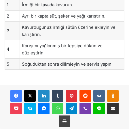
1
İrmiği bir tavada kavurun.
2
Ayrı bir kapta süt, şeker ve yağı karıştırın.
Kavurduğunuz irmiği sütün üzerine ekleyin ve
3
karıştırın.
Karışımı yağlanmış bir tepsiye dökün ve
4
düzleştirin.
5
Soğuduktan sonra dilimleyin ve servis yapın.
Facebook
X
LinkedIn
Tumblr
Pinterest
Reddit
VKontakte
Odnok
Pocket
Skype
Messenger
WhatsApp
Telegram
Viber
Line
E-Posta ile payla
Yazdır