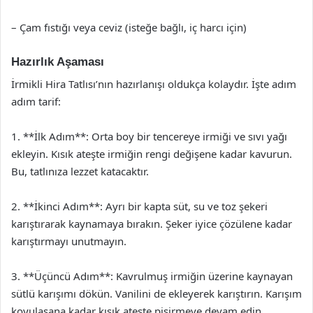
– Çam fıstığı veya ceviz (isteğe bağlı, iç harcı için)
Hazırlık Aşaması
İrmikli Hira Tatlısı’nın hazırlanışı oldukça kolaydır. İşte adım
adım tarif:
1. **İlk Adım**: Orta boy bir tencereye irmiği ve sıvı yağı
ekleyin. Kısık ateşte irmiğin rengi değişene kadar kavurun.
Bu, tatlınıza lezzet katacaktır.
2. **İkinci Adım**: Ayrı bir kapta süt, su ve toz şekeri
karıştırarak kaynamaya bırakın. Şeker iyice çözülene kadar
karıştırmayı unutmayın.
3. **Üçüncü Adım**: Kavrulmuş irmiğin üzerine kaynayan
sütlü karışımı dökün. Vanilini de ekleyerek karıştırın. Karışım
koyulaşana kadar kısık ateşte pişirmeye devam edin.