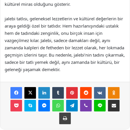
kültürel miras olduğunu gösterir.
jalebi tatlısı, geleneksel lezzetlerin ve kültürel değerlerin bir
araya geldiği özel bir tatlıdır. Hem hazırlanışındaki ustalık
hem de tadındaki zenginlik, onu birçok insan için
vazgeçilmez kılar. Jalebi, sadece damakları değil, aynı
zamanda kalpleri de fetheden bir lezzet olarak, her lokmada
geçmişin izlerini taşır. Bu nedenle, jalebi’nin tadını çıkarmak,
sadece bir tatlı yemek değil, aynı zamanda bir kültürü, bir
geleneği yaşamak demektir.
Facebook
X
LinkedIn
Tumblr
Pinterest
Reddit
VKontakte
Odnok
Pocket
Skype
Messenger
WhatsApp
Telegram
Viber
Line
E-Posta ile payla
Yazdır