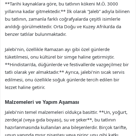
**Tarihi kaynaklara göre, bu tatlının kökeni M.Ö. 3000
yıllarına kadar gitmektedir.** İlk olarak “Jaleb” adıyla bilinen
bu tatlının, zamanla farklı coğrafyalarda çeşitli isimlerle
anıldığı görülmektedir. Orta Doğu ve Kuzey Afrika’da da
benzer tatlılar bulunmaktadır.
Jalebi’nin, özellikle Ramazan ayı gibi özel günlerde
tüketilmesi, onu kültürel bir simge haline getirmiştir.
**Hindistan’da, düğünlerde ve festivallerde vazgeçilmez bir
tatlı olarak yer almaktadır.** Ayrıca, jalebi’nin sıcak servis
edilmesi, onu özellikle soğuk günlerde tercih edilen bir
lezzet haline getirir.
Malzemeleri ve Yapım Aşaması
Jalebi’nin temel malzemeleri oldukça basittir. **Un, yoğurt,
zerdeçal (veya gıda boyası), su ve şeker**, bu tatlının
hazırlanmasında kullanılan ana bileşenlerdir. Birçok tarifte,
unun yanında mısır nişastası veya pirinç unu gibi katkı