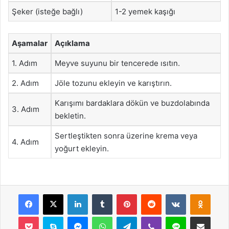
Şeker (isteğe bağlı)
1-2 yemek kaşığı
Aşamalar
Açıklama
1. Adım
Meyve suyunu bir tencerede ısıtın.
2. Adım
Jöle tozunu ekleyin ve karıştırın.
Karışımı bardaklara dökün ve buzdolabında
3. Adım
bekletin.
Sertleştikten sonra üzerine krema veya
4. Adım
yoğurt ekleyin.
Facebook
X
LinkedIn
Tumblr
Pinterest
Reddit
VKontakte
Odnok
Pocket
Skype
Messenger
WhatsApp
Telegram
Viber
Line
E-Posta ile payla