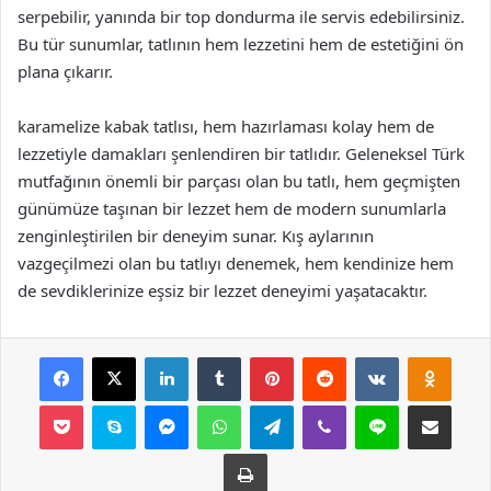
serpebilir, yanında bir top dondurma ile servis edebilirsiniz.
Bu tür sunumlar, tatlının hem lezzetini hem de estetiğini ön
plana çıkarır.
karamelize kabak tatlısı, hem hazırlaması kolay hem de
lezzetiyle damakları şenlendiren bir tatlıdır. Geleneksel Türk
mutfağının önemli bir parçası olan bu tatlı, hem geçmişten
günümüze taşınan bir lezzet hem de modern sunumlarla
zenginleştirilen bir deneyim sunar. Kış aylarının
vazgeçilmezi olan bu tatlıyı denemek, hem kendinize hem
de sevdiklerinize eşsiz bir lezzet deneyimi yaşatacaktır.
Facebook
X
LinkedIn
Tumblr
Pinterest
Reddit
VKontakte
Odnok
Pocket
Skype
Messenger
WhatsApp
Telegram
Viber
Line
E-Posta ile payla
Yazdır