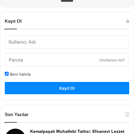
Kayıt Ol
Unuttunuz mu?
Beni hatırla
Kayıt Ol
Son Yazılar
Kemalpaşalı Muhallebi Tatlısı: Efsanevi Lezzet