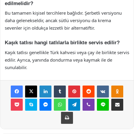
edilmelidir?
Bu tamamen kişisel tercihlere bağlıdır. Şerbetli versiyonu
daha gelenekseldir, ancak sütlü versiyonu da krema
sevenler için oldukça lezzetli bir alternatiftir.
Kaşık tatlısı hangi tatlılarla birlikte servis edilir?
Kaşık tatlısı genellikle Türk kahvesi veya çay ile birlikte servis
edilir. Ayrıca, yanında dondurma veya kaymak ile de
sunulabilir.
Facebook
X
LinkedIn
Tumblr
Pinterest
Reddit
VKontakte
Odnok
Pocket
Skype
Messenger
WhatsApp
Telegram
Viber
Line
E-Posta ile payla
Yazdır