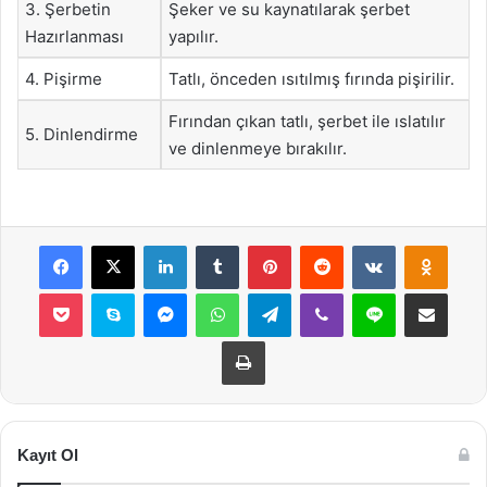
3. Şerbetin
Şeker ve su kaynatılarak şerbet
Hazırlanması
yapılır.
4. Pişirme
Tatlı, önceden ısıtılmış fırında pişirilir.
Fırından çıkan tatlı, şerbet ile ıslatılır
5. Dinlendirme
ve dinlenmeye bırakılır.
Facebook
X
LinkedIn
Tumblr
Pinterest
Reddit
VKontakte
Odnok
Pocket
Skype
Messenger
WhatsApp
Telegram
Viber
Line
E-Posta ile payla
Yazdır
Kayıt Ol