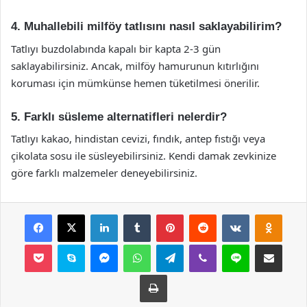
4. Muhallebili milföy tatlısını nasıl saklayabilirim?
Tatlıyı buzdolabında kapalı bir kapta 2-3 gün
saklayabilirsiniz. Ancak, milföy hamurunun kıtırlığını
koruması için mümkünse hemen tüketilmesi önerilir.
5. Farklı süsleme alternatifleri nelerdir?
Tatlıyı kakao, hindistan cevizi, fındık, antep fıstığı veya
çikolata sosu ile süsleyebilirsiniz. Kendi damak zevkinize
göre farklı malzemeler deneyebilirsiniz.
Facebook
X
LinkedIn
Tumblr
Pinterest
Reddit
VKontakte
Odnok
Pocket
Skype
Messenger
WhatsApp
Telegram
Viber
Line
E-Posta ile payla
Yazdır