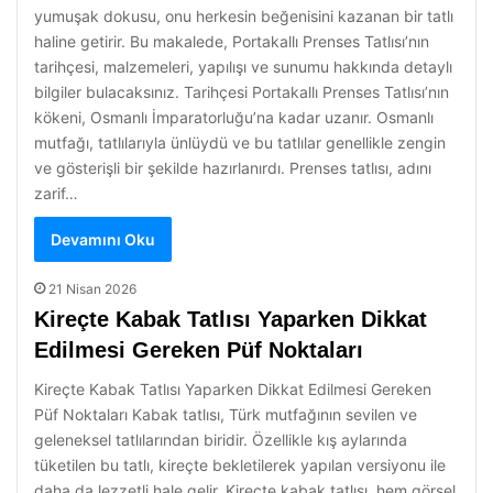
yumuşak dokusu, onu herkesin beğenisini kazanan bir tatlı
haline getirir. Bu makalede, Portakallı Prenses Tatlısı’nın
tarihçesi, malzemeleri, yapılışı ve sunumu hakkında detaylı
bilgiler bulacaksınız. Tarihçesi Portakallı Prenses Tatlısı’nın
kökeni, Osmanlı İmparatorluğu’na kadar uzanır. Osmanlı
mutfağı, tatlılarıyla ünlüydü ve bu tatlılar genellikle zengin
ve gösterişli bir şekilde hazırlanırdı. Prenses tatlısı, adını
zarif…
Devamını Oku
21 Nisan 2026
Kireçte Kabak Tatlısı Yaparken Dikkat
Edilmesi Gereken Püf Noktaları
Kireçte Kabak Tatlısı Yaparken Dikkat Edilmesi Gereken
Püf Noktaları Kabak tatlısı, Türk mutfağının sevilen ve
geleneksel tatlılarından biridir. Özellikle kış aylarında
tüketilen bu tatlı, kireçte bekletilerek yapılan versiyonu ile
daha da lezzetli hale gelir. Kireçte kabak tatlısı, hem görsel