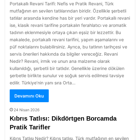
Portakallı Revani Tarifi: Nefis ve Pratik Revani, Türk
mutfağının en sevilen tatlılarından biridir. Özellikle şerbetli
tatlılar arasında kendine has bir yeri vardır. Portakallı revani
ise, klasik revani tarifine portakalın ferahlatıcı ve aromatik
tadının eklenmesiyle ortaya çıkan eşsiz bir lezzettir. Bu
makalede, portakallı revani tarifini, yapım aşamalarını ve
püf noktalarını bulabilirsiniz. Ayrıca, bu tatlının tarihçesi ve
servis önerileri hakkında da bilgiler vereceğiz. Revani
Nedir? Revani, irmik ve unun ana malzeme olarak
kullanıldığı, şerbetli bir tatlıdır. Genellikle üzerine dökülen
şerbetle birlikte sunulur ve soğuk servis edilmesi tavsiye
edilir. Türkiye’nin yanı sıra Orta…
Devamını Oku
24 Nisan 2026
Kıbrıs Tatlısı: Dikdörtgen Borcamda
Pratik Tarifler
Kıbrıs Tatlısı Nedir? Kıbrıs tatlısı, Türk mutfağının en sevilen