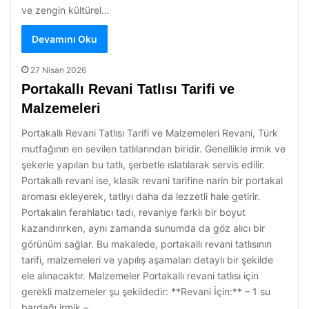
ve zengin kültürel…
Devamını Oku
27 Nisan 2026
Portakallı Revani Tatlısı Tarifi ve
Malzemeleri
Portakallı Revani Tatlısı Tarifi ve Malzemeleri Revani, Türk
mutfağının en sevilen tatlılarından biridir. Genellikle irmik ve
şekerle yapılan bu tatlı, şerbetle ıslatılarak servis edilir.
Portakallı revani ise, klasik revani tarifine narin bir portakal
aroması ekleyerek, tatlıyı daha da lezzetli hale getirir.
Portakalın ferahlatıcı tadı, revaniye farklı bir boyut
kazandırırken, aynı zamanda sunumda da göz alıcı bir
görünüm sağlar. Bu makalede, portakallı revani tatlısının
tarifi, malzemeleri ve yapılış aşamaları detaylı bir şekilde
ele alınacaktır. Malzemeler Portakallı revani tatlısı için
gerekli malzemeler şu şekildedir: **Revani İçin:** – 1 su
bardağı irmik –…