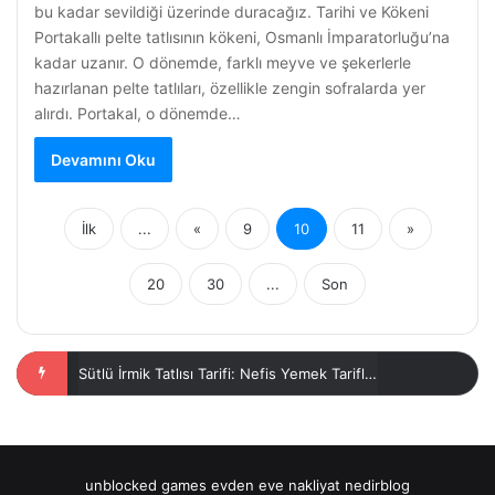
bu kadar sevildiği üzerinde duracağız. Tarihi ve Kökeni
Portakallı pelte tatlısının kökeni, Osmanlı İmparatorluğu’na
kadar uzanır. O dönemde, farklı meyve ve şekerlerle
hazırlanan pelte tatlıları, özellikle zengin sofralarda yer
alırdı. Portakal, o dönemde…
Devamını Oku
İlk
...
«
9
10
11
»
20
30
...
Son
Kedi Dili Tatlısı Nasıl Yapılır?
unblocked games
evden eve nakliyat
nedirblog