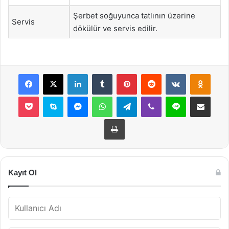
Şerbet soğuyunca tatlının üzerine
Servis
dökülür ve servis edilir.
Facebook
X
LinkedIn
Tumblr
Pinterest
Reddit
VKontakte
Odnok
Pocket
Skype
Messenger
WhatsApp
Telegram
Viber
Line
E-Posta ile payla
Yazdır
Kayıt Ol