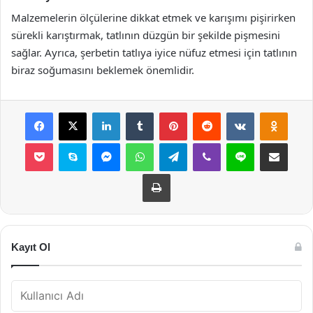
Malzemelerin ölçülerine dikkat etmek ve karışımı pişirirken
sürekli karıştırmak, tatlının düzgün bir şekilde pişmesini
sağlar. Ayrıca, şerbetin tatlıya iyice nüfuz etmesi için tatlının
biraz soğumasını beklemek önemlidir.
Facebook
X
LinkedIn
Tumblr
Pinterest
Reddit
VKontakte
Odnok
Pocket
Skype
Messenger
WhatsApp
Telegram
Viber
Line
E-Posta ile payla
Yazdır
Kayıt Ol