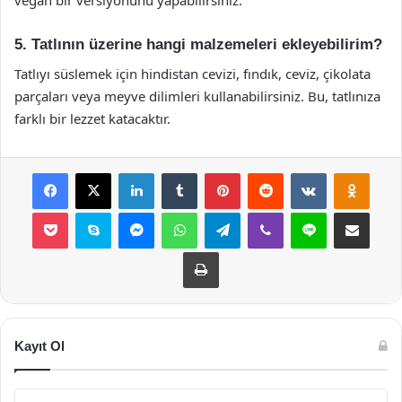
vegan bir versiyonunu yapabilirsiniz.
5. Tatlının üzerine hangi malzemeleri ekleyebilirim?
Tatlıyı süslemek için hindistan cevizi, fındık, ceviz, çikolata
parçaları veya meyve dilimleri kullanabilirsiniz. Bu, tatlınıza
farklı bir lezzet katacaktır.
Facebook
X
LinkedIn
Tumblr
Pinterest
Reddit
VKontakte
Odnok
Pocket
Skype
Messenger
WhatsApp
Telegram
Viber
Line
E-Posta ile payla
Yazdır
Kayıt Ol