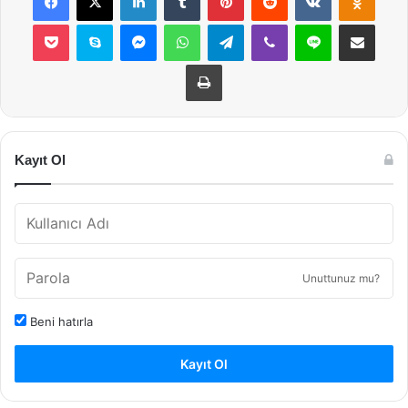
Pocket
Skype
Messenger
WhatsApp
Telegram
Viber
Line
E-Posta ile payla
Yazdır
Kayıt Ol
Unuttunuz mu?
Beni hatırla
Kayıt Ol