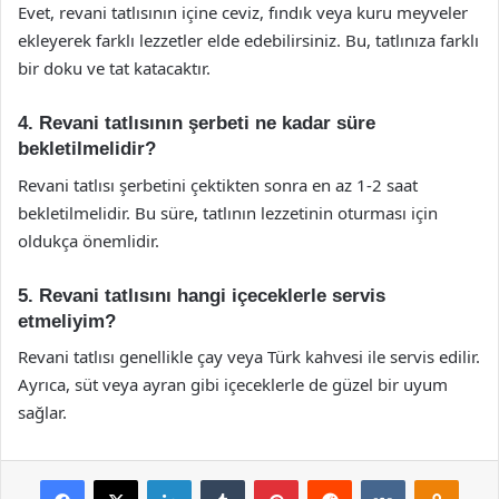
Evet, revani tatlısının içine ceviz, fındık veya kuru meyveler
ekleyerek farklı lezzetler elde edebilirsiniz. Bu, tatlınıza farklı
bir doku ve tat katacaktır.
4. Revani tatlısının şerbeti ne kadar süre
bekletilmelidir?
Revani tatlısı şerbetini çektikten sonra en az 1-2 saat
bekletilmelidir. Bu süre, tatlının lezzetinin oturması için
oldukça önemlidir.
5. Revani tatlısını hangi içeceklerle servis
etmeliyim?
Revani tatlısı genellikle çay veya Türk kahvesi ile servis edilir.
Ayrıca, süt veya ayran gibi içeceklerle de güzel bir uyum
sağlar.
Facebook
X
LinkedIn
Tumblr
Pinterest
Reddit
VKontakte
Odnok