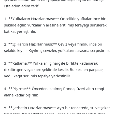
İşte adım adım tarifi:
1. **Yufkaların Hazırlanması:** Öncelikle yufkalar ince bir
şekilde açılır. Yufkaların arasına eritilmiş tereyağı sürülerek
kat kat yerleştirilir.
2. **İç Harcın Hazırlanması:** Ceviz veya fındık, ince bir
şekilde kıyılır. Kıyılmış cevizler, yufkaların arasına serpiştirilir.
3. **Katlama:** Yufkalar, iç harç ile birlikte katlanarak
dikdörtgen veya kare şeklinde kesilir. Bu kesilen parçalar,
yağlı kağıt serilmiş tepsiye yerleştirilir.
4. **Pişirme:** Önceden ısıtılmış fırında, üzeri altın rengi
alana kadar pişirilir.
5. **Şerbetin Hazırlanması:** Ayrı bir tencerede, su ve şeker