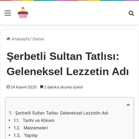
Menü
Ar
Anasayfa
/
Genel
Şerbetli Sultan Tatlısı:
Geleneksel Lezzetin Adı
24 Kasım 2025
2 dakika okuma süresi
Şerbetli Sultan Tatlısı: Geleneksel Lezzetin Adı
Tarihi ve Kökeni
Malzemeleri
Yapılışı