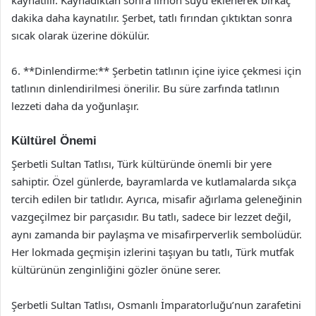
kaynatılır. Kaynadıktan sonra limon suyu eklenerek birkaç
dakika daha kaynatılır. Şerbet, tatlı fırından çıktıktan sonra
sıcak olarak üzerine dökülür.
6. **Dinlendirme:** Şerbetin tatlının içine iyice çekmesi için
tatlının dinlendirilmesi önerilir. Bu süre zarfında tatlının
lezzeti daha da yoğunlaşır.
Kültürel Önemi
Şerbetli Sultan Tatlısı, Türk kültüründe önemli bir yere
sahiptir. Özel günlerde, bayramlarda ve kutlamalarda sıkça
tercih edilen bir tatlıdır. Ayrıca, misafir ağırlama geleneğinin
vazgeçilmez bir parçasıdır. Bu tatlı, sadece bir lezzet değil,
aynı zamanda bir paylaşma ve misafirperverlik sembolüdür.
Her lokmada geçmişin izlerini taşıyan bu tatlı, Türk mutfak
kültürünün zenginliğini gözler önüne serer.
Şerbetli Sultan Tatlısı, Osmanlı İmparatorluğu’nun zarafetini