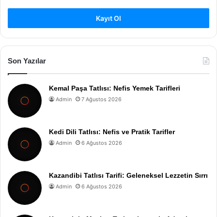
Kayıt Ol
Son Yazılar
Kemal Paşa Tatlısı: Nefis Yemek Tarifleri
Admin
7 Ağustos 2026
Kedi Dili Tatlısı: Nefis ve Pratik Tarifler
Admin
6 Ağustos 2026
Kazandibi Tatlısı Tarifi: Geleneksel Lezzetin Sırrı
Admin
6 Ağustos 2026