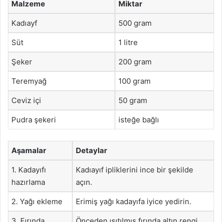
Malzeme
Miktar
Kadıayf
500 gram
Süt
1 litre
Şeker
200 gram
Teremyağ
100 gram
Ceviz içi
50 gram
Pudra şekeri
isteğe bağlı
Aşamalar
Detaylar
1. Kadayıfı
Kadıayıf ipliklerini ince bir şekilde
hazırlama
açın.
2. Yağı ekleme
Erimiş yağı kadayıfa iyice yedirin.
3. Fırında
Önceden ısıtılmış fırında altın rengi