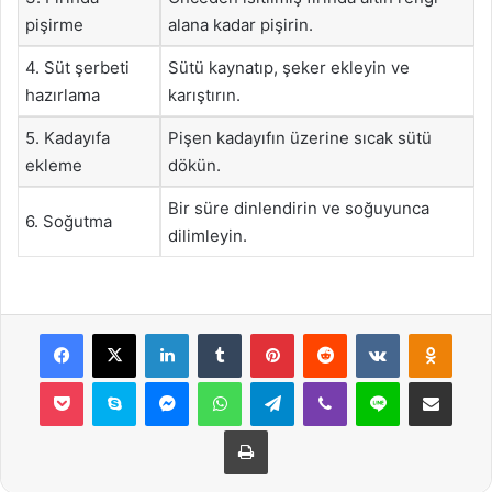
pişirme
alana kadar pişirin.
4. Süt şerbeti
Sütü kaynatıp, şeker ekleyin ve
hazırlama
karıştırın.
5. Kadayıfa
Pişen kadayıfın üzerine sıcak sütü
ekleme
dökün.
Bir süre dinlendirin ve soğuyunca
6. Soğutma
dilimleyin.
Facebook
X
LinkedIn
Tumblr
Pinterest
Reddit
VKontakte
Odnok
Pocket
Skype
Messenger
WhatsApp
Telegram
Viber
Line
E-Posta ile payla
Yazdır