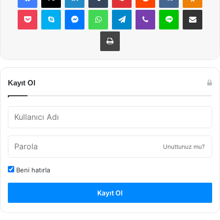
Pocket
Skype
Messenger
WhatsApp
Telegram
Viber
Line
E-Posta ile payla
Yazdır
Kayıt Ol
Unuttunuz mu?
Beni hatırla
Kayıt Ol