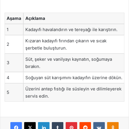
Aşama
Açıklama
1
Kadayıfı havalandırın ve tereyağı ile karıştırın.
Kızaran kadayıfı fırından çıkarın ve sıcak
2
şerbetle buluşturun.
Süt, şeker ve vanilyayı kaynatın, soğumaya
3
bırakın.
4
Soğuyan süt karışımını kadayıfın üzerine dökün.
Üzerini antep fıstığı ile süsleyin ve dilimleyerek
5
servis edin.
Facebook
X
LinkedIn
Tumblr
Pinterest
Reddit
VKontakte
Odnok