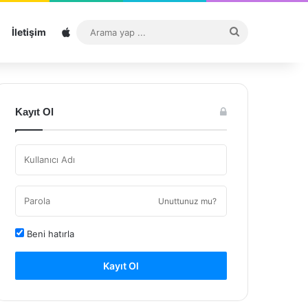
Sitemap
Arama
İletişim
yap
...
Kayıt Ol
Unuttunuz mu?
Beni hatırla
Kayıt Ol