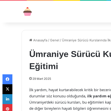
Anasayfa
/
Genel
/
Ümraniye Sürücü Kurslarında İlk
Ümraniye Sürücü Ku
Eğitimi
Facebook
29 Mart 2025
X
İlk yardım, hayat kurtarabilecek kritik bir beceridi
LinkedIn
durumlar söz konusu olduğunda,
ilk yardım e
Ümraniye’deki sürücü kursları, bu eğitimleri ka
Pinterest
de diğer bireylerin hayati bilgileri öğrenmesini 