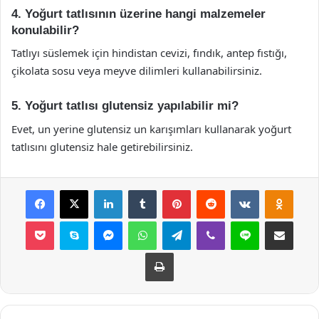
4. Yoğurt tatlısının üzerine hangi malzemeler
konulabilir?
Tatlıyı süslemek için hindistan cevizi, fındık, antep fıstığı,
çikolata sosu veya meyve dilimleri kullanabilirsiniz.
5. Yoğurt tatlısı glutensiz yapılabilir mi?
Evet, un yerine glutensiz un karışımları kullanarak yoğurt
tatlısını glutensiz hale getirebilirsiniz.
Facebook
X
LinkedIn
Tumblr
Pinterest
Reddit
VKontakte
Odnok
Pocket
Skype
Messenger
WhatsApp
Telegram
Viber
Line
E-Posta ile payla
Yazdır